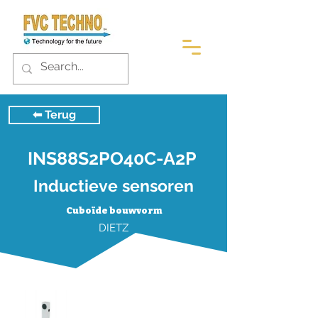
⬅︎ Terug
INS88S2PO40C-A2P
Inductieve sensoren
Cuboïde bouwvorm
DIETZ