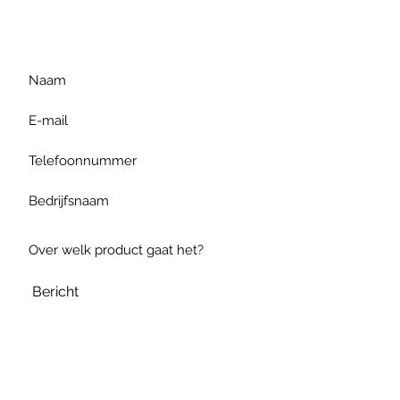
gelieve uw vraag hieronder
te formuleren of bel ons