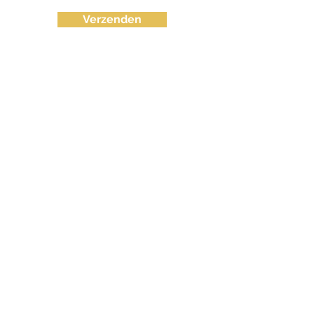
Verzenden
info@fvctechno.com
Tel:
+32 (0)16/90 40 41
(24/24u 7-7)
BE
0643.583.716