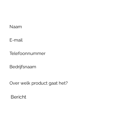
gelieve uw vraag hieronder
te formuleren of bel ons