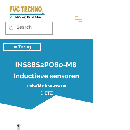
⬅︎ Terug
INS88S2PO60-M8
Inductieve sensoren
Cuboïde bouwvorm
DIETZ