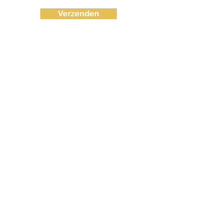
Verzenden
info@fvctechno.com
Tel:
+32 (0)16/90 40 41
(24/24u 7-7)
BE
0643.583.716