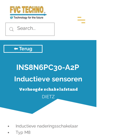
⬅︎ Terug
INS8N6PC30-A2P
Inductieve sensoren
Verhoogde schakelafstand
DIETZ
 Inductieve naderingsschakelaar
 Typ M8