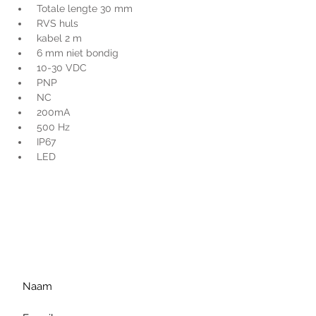
 Totale lengte 30 mm
 RVS huls
 kabel 2 m
 6 mm niet bondig
 10-30 VDC
 PNP
 NC
 200mA
 500 Hz
 IP67
 LED
Voor extra informatie
gelieve uw vraag hieronder
te formuleren of bel ons