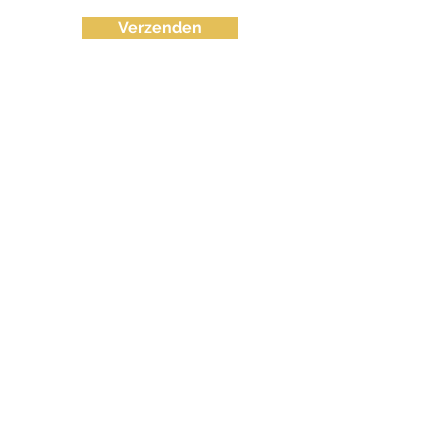
Verzenden
info@fvctechno.com
Tel:
+32 (0)16/90 40 41
(24/24u 7-7)
BE
0643.583.716