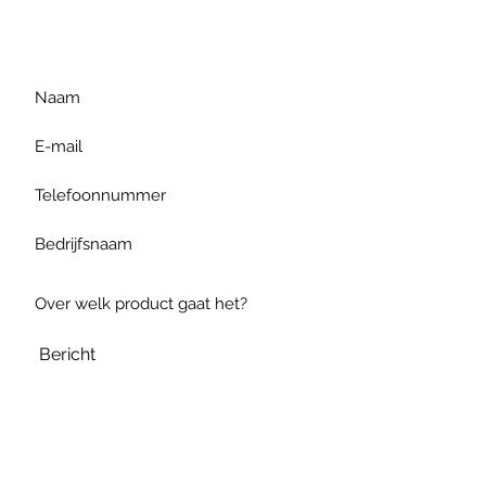
gelieve uw vraag hieronder
te formuleren of bel ons