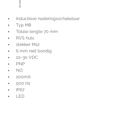
 Inductieve naderingsschakelaar
 Typ M8
 Totale lengte 70 mm
 RVS huls
 stekker M12
 6 mm niet bondig
 10-30 VDC
 PNP
 NO
 200mA
 500 Hz
 IP67
 LED
Voor extra informatie