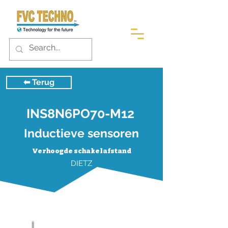
⬅︎ Terug
INS8N6PO70-M12
Inductieve sensoren
Verhoogde schakelafstand
DIETZ