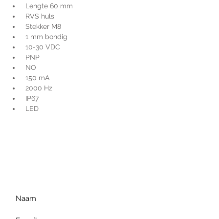
 Lengte 60 mm
 RVS huls
 Stekker M8
 1 mm bondig
 10-30 VDC
 PNP
 NO
 150 mA
 2000 Hz
 IP67
 LED
Voor extra informatie
gelieve uw vraag hieronder
te formuleren of bel ons