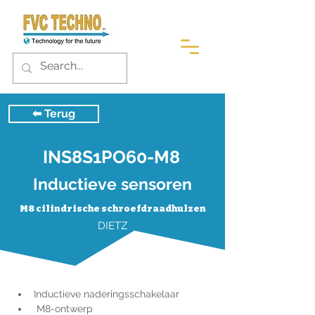
⬅︎ Terug
INS8S1PO60-M8
Inductieve sensoren
M8 cilindrische schroefdraadhulzen
DIETZ
Inductieve naderingsschakelaar
 M8-ontwerp