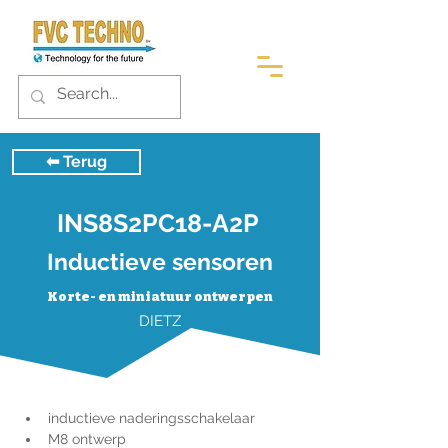
⬅︎ Terug
INS8S2PC18-A2P
Inductieve sensoren
Korte- en miniatuur ontwerpen
DIETZ
inductieve naderingsschakelaar
M8 ontwerp