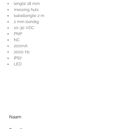
lengte 18 mm
messing huls
kabellengte 2 m
2 mm bondig
10-30 VDC
PNP
NC
200mA
2000 Hz
IP67
LED
Voor extra informatie
gelieve uw vraag hieronder
te formuleren of bel ons