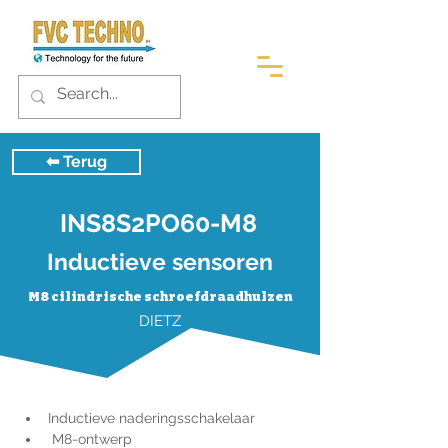
⬅︎ Terug
INS8S2PO60-M8
Inductieve sensoren
M8 cilindrische schroefdraadhulzen
DIETZ
Inductieve naderingsschakelaar
 M8-ontwerp