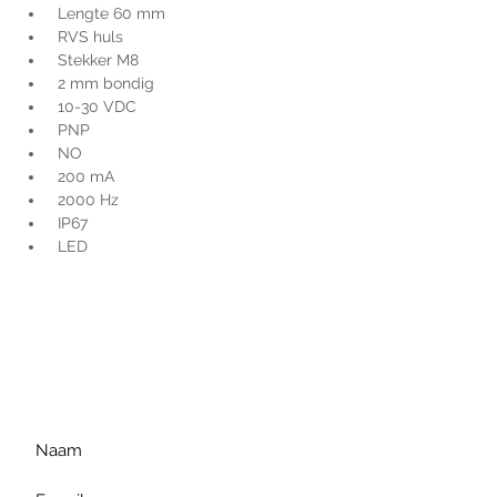
 Lengte 60 mm
 RVS huls
 Stekker M8
 2 mm bondig
 10-30 VDC
 PNP
 NO
 200 mA
 2000 Hz
 IP67
 LED
Voor extra informatie
gelieve uw vraag hieronder
te formuleren of bel ons