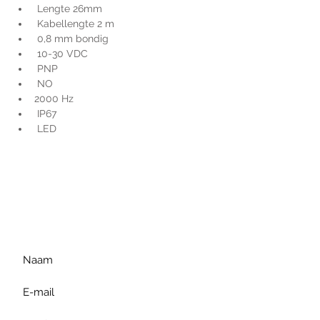
 Lengte 26mm
 Kabellengte 2 m
 0,8 mm bondig
 10-30 VDC
 PNP
 NO
2000 Hz
 IP67
 LED
Voor extra informatie
gelieve uw vraag hieronder
te formuleren of bel ons