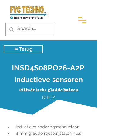
⬅︎ Terug
INSD4S08PO26-A2P
Inductieve sensoren
Cilindrische gladde hulzen
DIETZ
 Inductieve naderingsschakelaar
 4 mm gladde roestvrijstalen huls