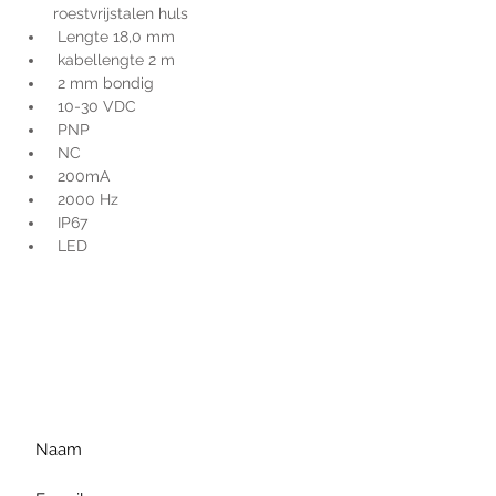
roestvrijstalen huls
 Lengte 18,0 mm
 kabellengte 2 m
 2 mm bondig
 10-30 VDC
 PNP
 NC
 200mA
 2000 Hz
 IP67
 LED
Voor extra informatie
gelieve uw vraag hieronder
te formuleren of bel ons