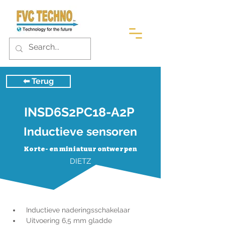
⬅︎ Terug
INSD6S2PC18-A2P
Inductieve sensoren
Korte- en miniatuur ontwerpen
DIETZ
 Inductieve naderingsschakelaar
 Uitvoering 6,5 mm gladde 