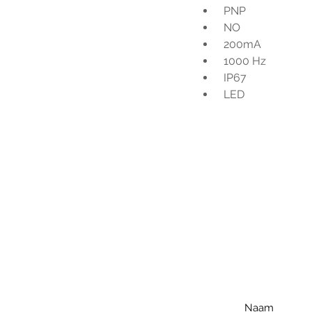
 PNP
 NO
 200mA
 1000 Hz
 IP67
 LED
Voo
h