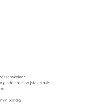
ingsschakelaar
m gladde roestvrijstalen huls
2 mm
3 mm bondig