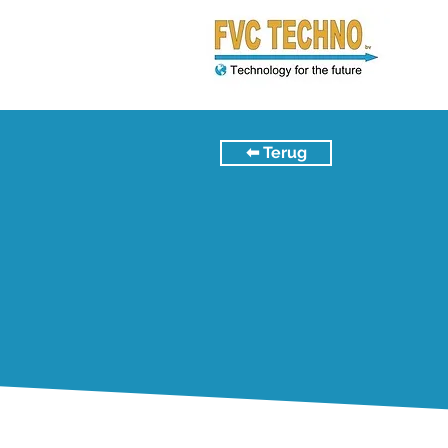
⬅︎ Terug