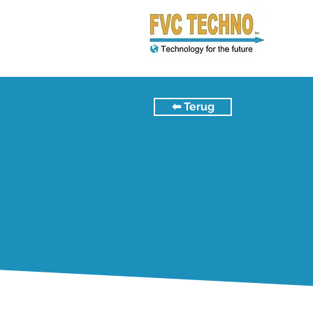
⬅︎ Terug