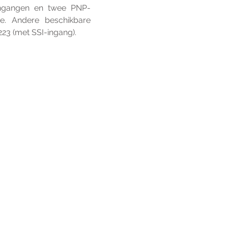
ringangen en twee PNP-
e.
Andere beschikbare 
23 (met SSI-ingang). 
raag
ns