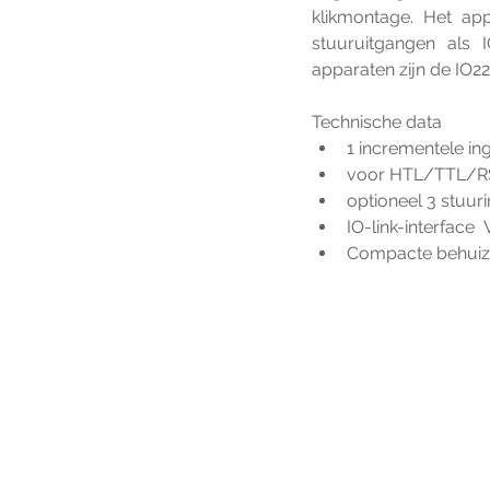
klikmontage.
Het app
stuuruitgangen als 
apparaten zijn de IO22
Technische data 
1 incrementele ing
voor HTL/TTL/R
optioneel 3 stuur
IO-link-interface 
Compacte behuizi
Voo
h