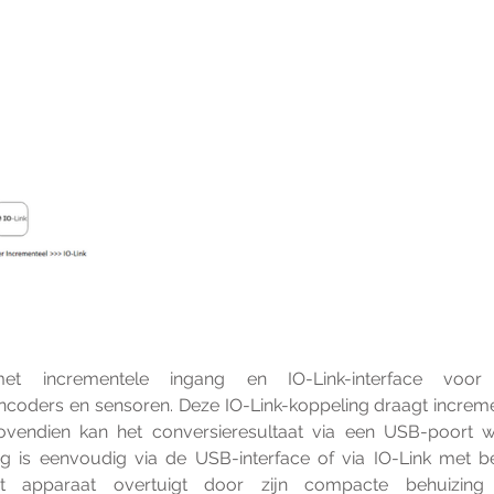
et incrementele ingang en IO-Link-interface voor
oders en sensoren.
Deze IO-Link-koppeling draagt increme
ovendien kan het conversieresultaat via een USB-poort 
g is eenvoudig via de USB-interface of via IO-Link met be
Het apparaat overtuigt door zijn compacte behuizing 