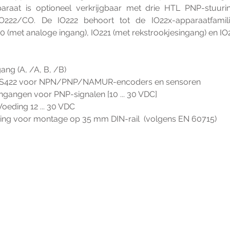
araat is optioneel verkrijgbaar met drie HTL PNP-stuu
IO222/CO. De IO222 behoort tot de IO22x-apparaatfamili
0 (met analoge ingang), IO221 (met rekstrookjesingang) en IO2
ang (A, /A, B, /B) 
S422 voor NPN/PNP/NAMUR-encoders en sensoren 
ingangen voor PNP-signalen [10 ... 30 VDC] 
Voeding 12 ... 30 VDC 
ng voor montage op 35 mm DIN-rail 
(volgens EN 60715)
r extra informatie gelieve uw v
ieronder te formuleren of bel o