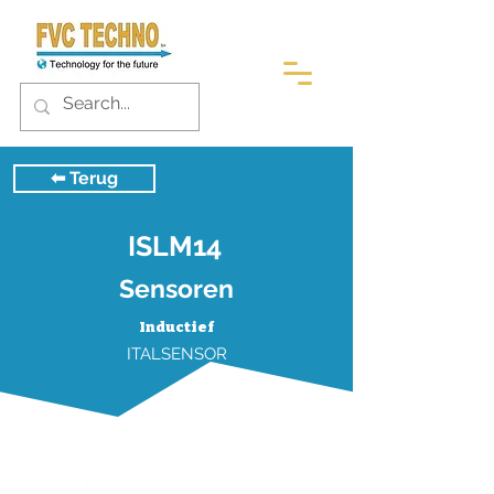
⬅︎ Terug
ISLM14
Sensoren
Inductief
ITALSENSOR