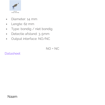
Diameter: 14 mm
Lengte: 62 mm
Type: bondig / niet bondig
Detectie afstand: 3..5mm
Output interface: NO/NC
                                     NO + NC
Datasheet
Voor extra informatie
gelieve uw vraag hieronder
te formuleren of bel ons