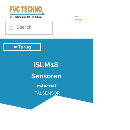
⬅︎ Terug
ISLM18
Sensoren
Inductief
ITALSENSOR