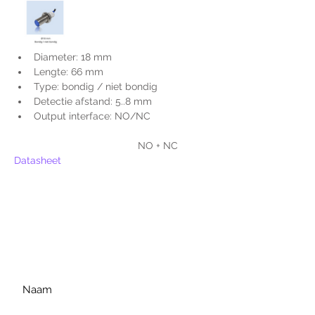
Diameter: 18 mm
Lengte: 66 mm
Type: bondig / niet bondig
Detectie afstand: 5..8 mm
Output interface: NO/NC
                                     NO + NC
Datasheet
Voor extra informatie
gelieve uw vraag hieronder
te formuleren of bel ons