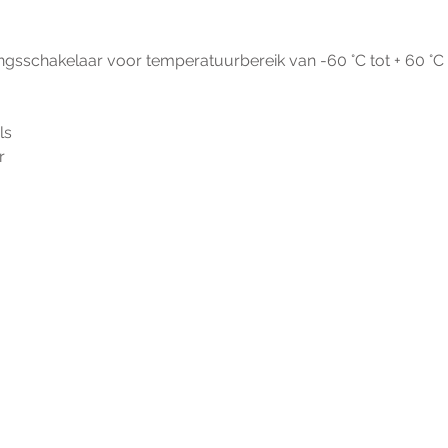
ngsschakelaar voor temperatuurbereik van -60 °C tot + 60 °C
ls
r
r extra informatie gelieve uw v