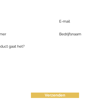
ieronder te formuleren of bel o
Verzenden