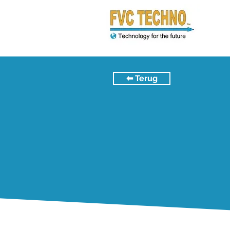
⬅︎ Terug