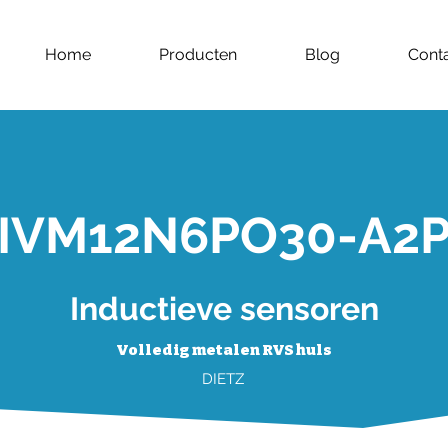
Home
Producten
Blog
Cont
IVM12N6PO30-A2
Inductieve sensoren
Volledig metalen RVS huls
DIETZ