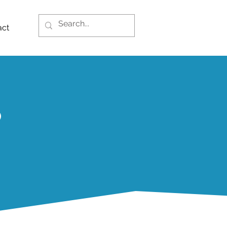
act
P