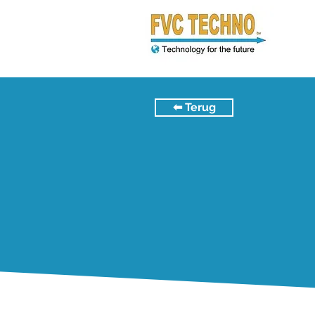
⬅︎ Terug