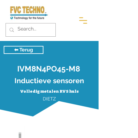
⬅︎ Terug
IVM8N4PO45-M8
Inductieve sensoren
Volledig metalen RVS huls
DIETZ