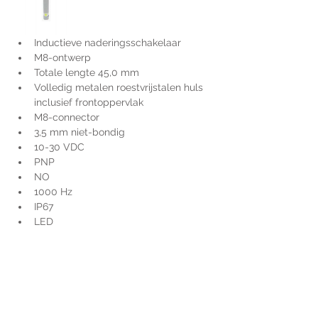
Inductieve naderingsschakelaar
M8-ontwerp
Totale lengte 45,0 mm
Volledig metalen roestvrijstalen huls 
inclusief frontoppervlak
M8-connector
3,5 mm niet-bondig
10-30 VDC
PNP
NO
1000 Hz
IP67
LED
Voor extra informatie