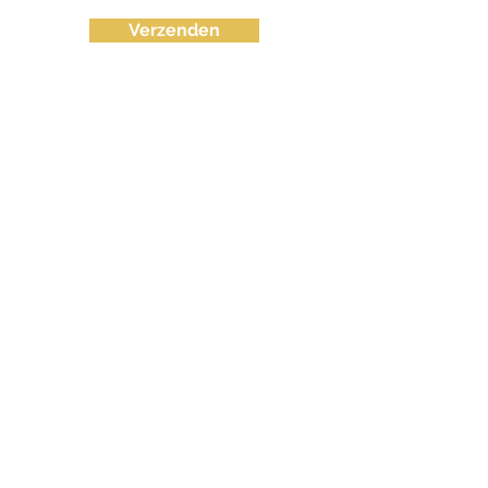
Verzenden
info@fvctechno.com
Tel:
+32 (0)16/90 40 41
(24/24u 7-7)
BE
0643.583.716