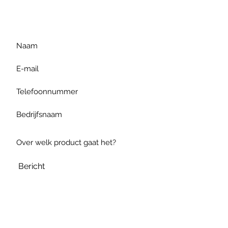
gelieve uw vraag hieronder
te formuleren of bel ons