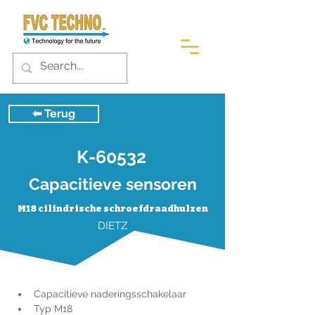
⬅︎ Terug
K-60532
Capacitieve sensoren
M18 cilindrische schroefdraadhulzen
DIETZ
Capacitieve naderingsschakelaar
Typ M18