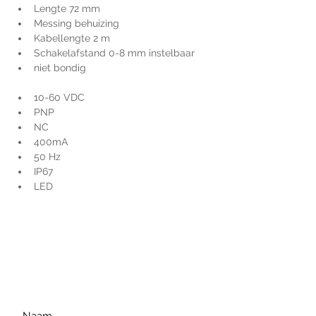
Lengte 72 mm
Messing behuizing
Kabellengte 2 m
Schakelafstand 0-8 mm instelbaar
niet bondig
10-60 VDC
PNP
NC
400mA
50 Hz
IP67
LED
Voor extra informatie
gelieve uw vraag hieronder
te formuleren of bel ons