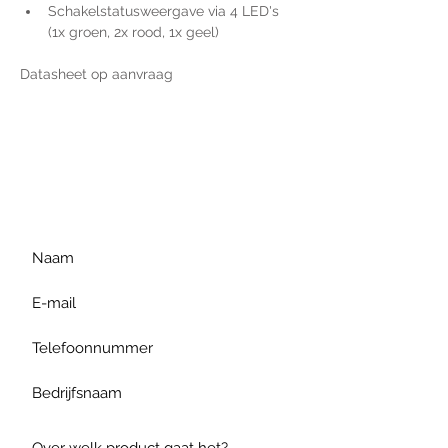
Schakelstatusweergave via 4 LED's 
(1x groen, 2x rood, 1x geel)
Datasheet op aanvraag
Voor extra informatie
gelieve uw vraag hieronder
te formuleren of bel ons