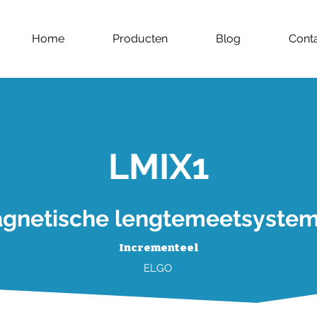
Home
Producten
Blog
Cont
LMIX1
gnetische lengtemeetsyste
Incrementeel
ELGO