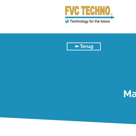
⬅︎ Terug
Ma