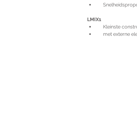
     Snelheidspr
LMIX1
     Kleinste cons
     met externe