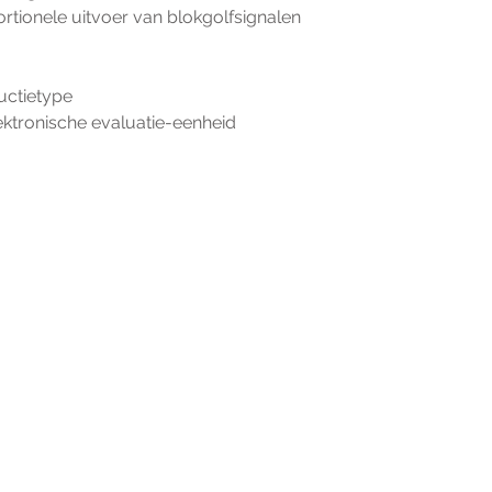
oportionele uitvoer van blokgolfsignalen
tructietype
 elektronische evaluatie-eenheid