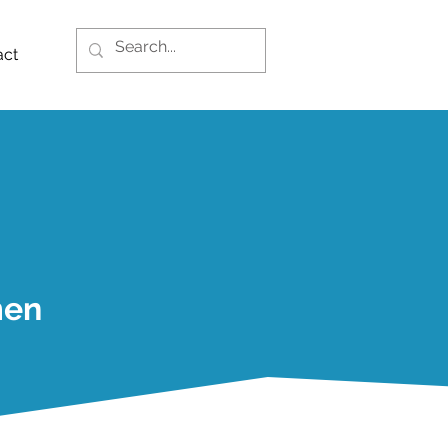
act
men