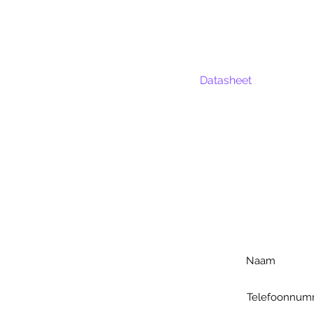
Datasheet
Voo
h