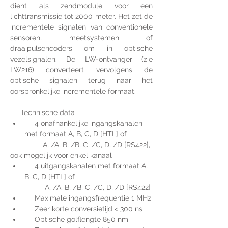
dient als zendmodule voor een 
lichttransmissie tot 2000 meter. Het zet de 
incrementele signalen van conventionele 
sensoren, meetsystemen of 
draaipulsencoders om in optische 
vezelsignalen. De LW-ontvanger (zie 
LW216) converteert vervolgens de 
optische signalen terug naar het 
oorspronkelijke incrementele formaat.
     Technische data
     4 onafhankelijke ingangskanalen 
met formaat A, B, C, D [HTL] of
                A, /A, B, /B, C, /C, D, /D [RS422], 
ook mogelijk voor enkel kanaal
     4 uitgangskanalen met formaat A, 
B, C, D [HTL] of
                 A, /A, B, /B, C, /C, D, /D [RS422]
     Maximale ingangsfrequentie 1 MHz
     Zeer korte conversietijd < 300 ns
     Optische golflengte 850 nm