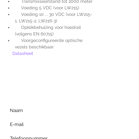
     Transmissieafstand tot 2000 meter
     Voeding 5 VDC (voor LW215)
     Voeding 10 ... 30 VDC (voor LW215-
1, LW215-2, LW216-3)
     Opklikbehuizing voor hoedrail  
(volgens EN 60715)
     Voorgeconfigureerde optische 
vezels beschikbaar
Datasheet
Voor extra informatie
gelieve uw vraag hieronder
te formuleren of bel ons