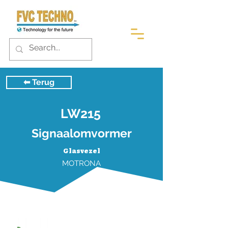
⬅︎ Terug
LW215
Signaalomvormer
Glasvezel
MOTRONA