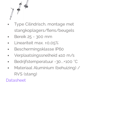
Type Cilindrisch, montage met 
stangkoplagers/flens/beugels
Bereik 25 - 300 mm
Lineariteit max. ±0,05%
Beschermingsklasse IP60
Verplaatsingssnelheid ≤10 m/s
Bedrijfstemperatuur -30...+100 °C
Materiaal Aluminium (behuizing) / 
RVS (stang)
Datasheet
Voor extra informatie
gelieve uw vraag hieronder
te formuleren of bel ons