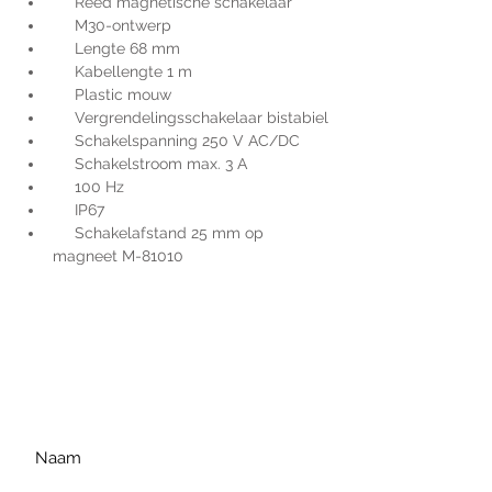
     Reed magnetische schakelaar
     M30-ontwerp
     Lengte 68 mm
     Kabellengte 1 m
     Plastic mouw
     Vergrendelingsschakelaar bistabiel
     Schakelspanning 250 V AC/DC
     Schakelstroom max. 3 A
     100 Hz
     IP67
     Schakelafstand 25 mm op 
magneet M-81010 
Voor extra informatie
gelieve uw vraag hieronder
te formuleren of bel ons