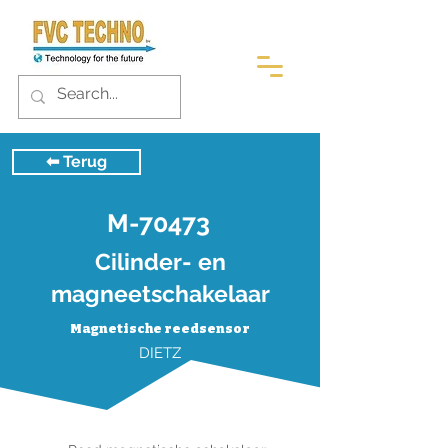
⬅︎ Terug
M-70473
Cilinder- en
magneetschakelaar
Magnetische reedsensor
DIETZ