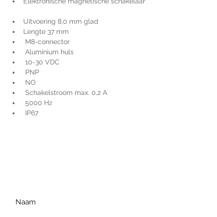
Elektronische magnetische schakelaar
Uitvoering 8,0 mm glad
Lengte 37 mm
 M8-connector
 Aluminium huls
 10-30 VDC
 PNP
 NO
 Schakelstroom max. 0,2 A
 5000 Hz
 IP67
Voor extra informatie
gelieve uw vraag hieronder
te formuleren of bel ons