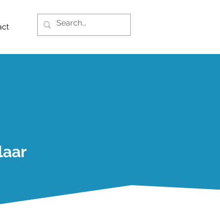
act
laar