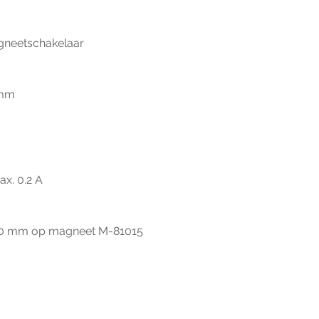
gneetschakelaar
 mm
x. 0.2 A
60 mm op magneet M-81015