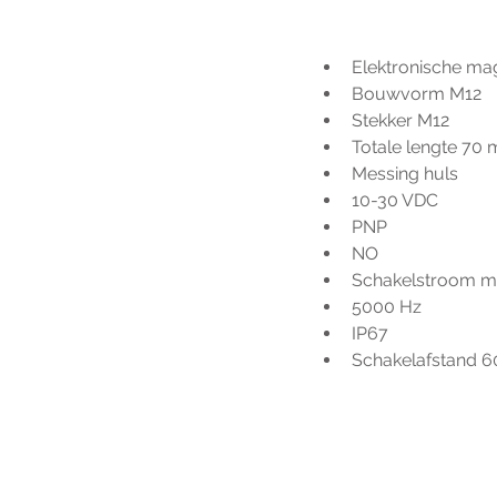
Elektronische ma
Bouwvorm M12
Stekker M12
Totale lengte 70
Messing huls
10-30 VDC
PNP
NO
Schakelstroom ma
5000 Hz
IP67
Schakelafstand 