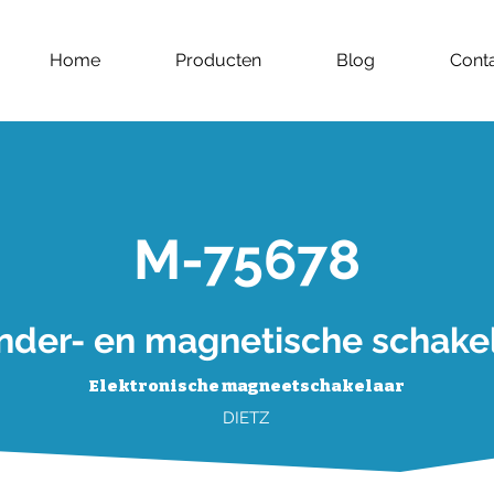
Home
Producten
Blog
Cont
M-75678
inder- en magnetische schake
Elektronische magneetschakelaar
DIETZ