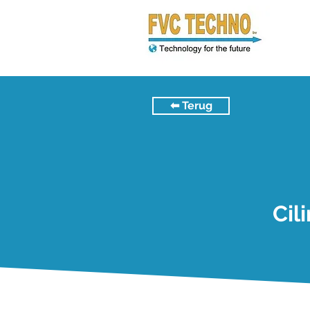
⬅︎ Terug
Cil