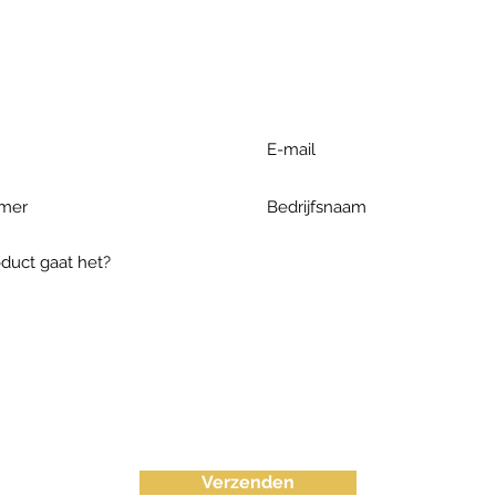
r extra informatie gelieve uw v
ieronder te formuleren of bel o
Verzenden