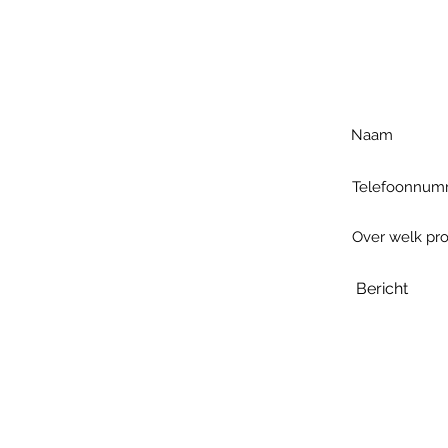
Voo
h