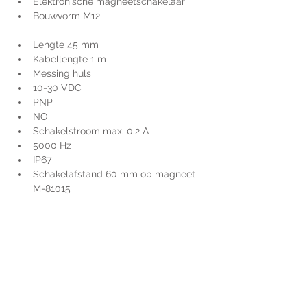
Elektronische magneetschakelaar
Bouwvorm M12
Lengte 45 mm
Kabellengte 1 m
Messing huls
10-30 VDC
PNP
NO
Schakelstroom max. 0.2 A
5000 Hz
IP67
Schakelafstand 60 mm op magneet 
M-81015
Voor extra informatie
gelieve uw vraag hieronder
te formuleren of bel ons