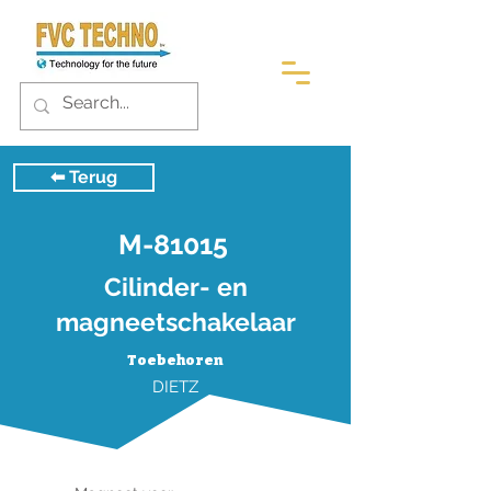
⬅︎ Terug
M-81015
Cilinder- en
magneetschakelaar
Toebehoren
DIETZ