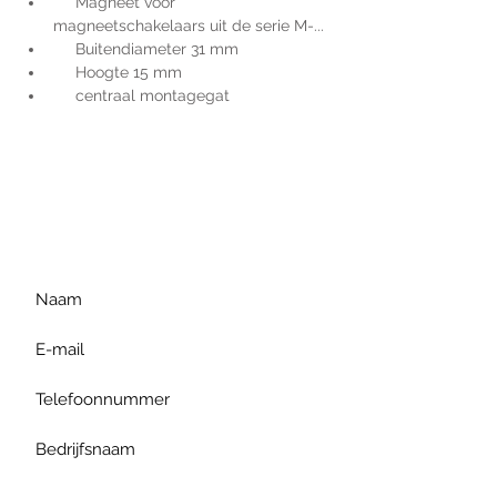
     Magneet voor 
magneetschakelaars uit de serie M-...
     Buitendiameter 31 mm
     Hoogte 15 mm
     centraal montagegat
Voor extra informatie
gelieve uw vraag hieronder
te formuleren of bel ons