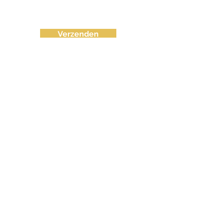
Verzenden
info@fvctechno.com
Tel:
+32 (0)16/90 40 41
(24/24u 7-7)