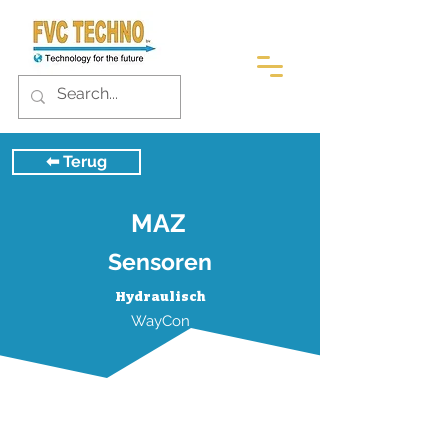
⬅︎ Terug
MAZ
Sensoren
Hydraulisch
WayCon