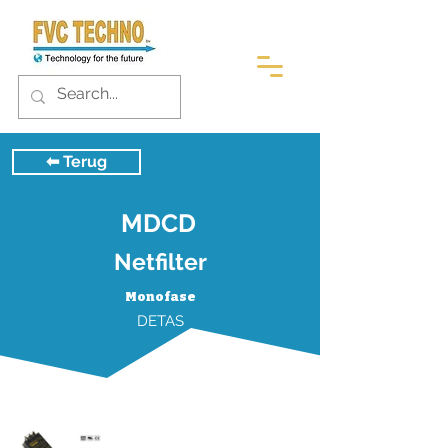
⬅︎ Terug
MDCD
Netfilter
Monofase
DETAS