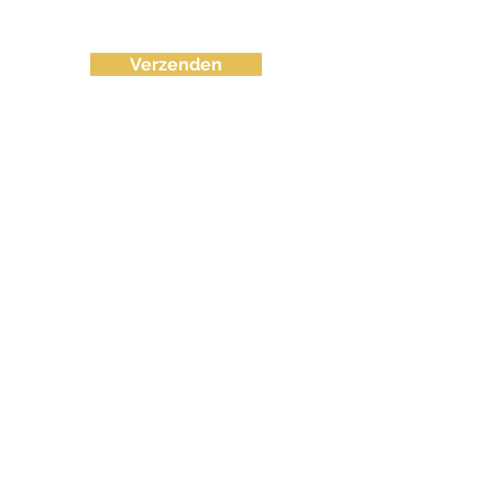
Verzenden
info@fvctechno.com
Tel:
+32 (0)16/90 40 41
(24/24u 7-7)