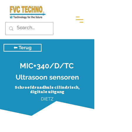
⬅︎ Terug
MIC+340/D/TC
Ultrasoon sensoren
Schroefdraadhuls cilindrisch,
digitale uitgang
DIETZ