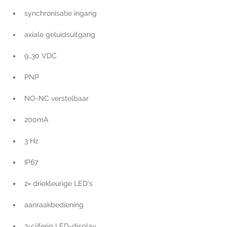
synchronisatie ingang
axiale geluidsuitgang
9…30 VDC
PNP
NO-NC verstelbaar
200mA
3 Hz
IP67
2× driekleurige LED's
aanraakbediening
3-cijferig LED-display