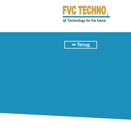
⬅︎ Terug