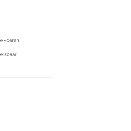
te voeren
eersbaar