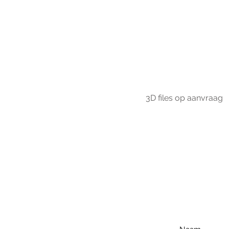
3D files op aanvraag
Voo
h