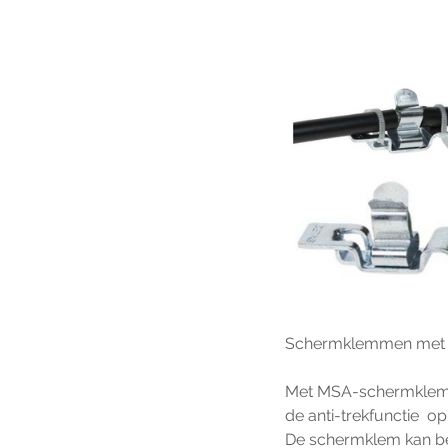
Schermklemmen met s
Met MSA-schermklemme
de anti-trekfunctie  o
De schermklem kan b