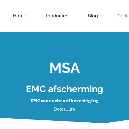
Home
Producten
Blog
Cont
MSA
EMC afscherming
EMC voor schroefbevestiging
DetasUltra