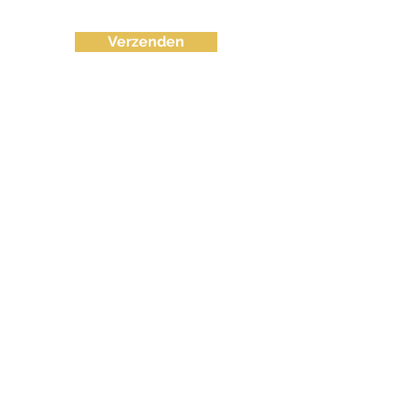
Verzenden
info@fvctechno.com
Tel:
+32 (0)16/90 40 41
(24/24u 7-7)