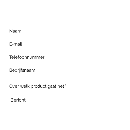
gelieve uw vraag hieronder
te formuleren of bel ons