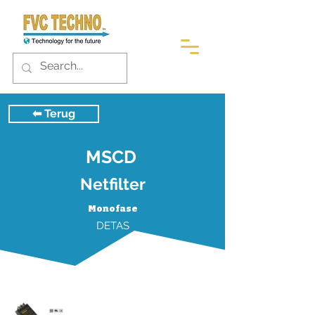
⬅︎ Terug
MSCD
Netfilter
Monofase
DETAS