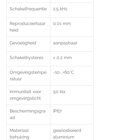
Schakelfrequentie
2.5 kHz
Reproduceerbaar
0.01 mm
heid
Gevoeligheid
aanpasbaar
Schakelhysteres
< 0.2 mm
Omgevingstempe
-10...+60°C
ratuur
Immuniteit voor 
50 klx
omgevingslicht
Beschermingsgra
IP67	
ad
Materiaal 
geanodiseerd 
behuizing
aluminium