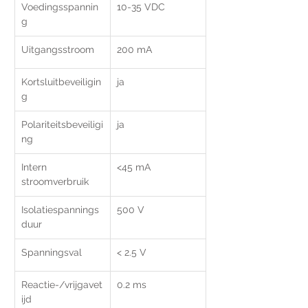
Voedingsspannin
10-35 VDC
g
Uitgangsstroom
200 mA
Kortsluitbeveiligin
ja	
g
Polariteitsbeveiligi
ja
ng
Intern 
<45 mA
stroomverbruik
Isolatiespannings
500 V
duur
Spanningsval
< 2.5 V
Reactie-/vrijgavet
0.2 ms
ijd