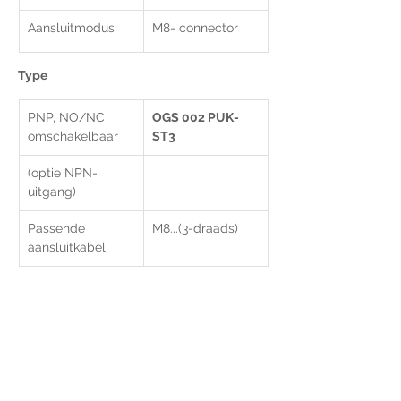
Aansluitmodus
M8- connector
Type
PNP, NO/NC 
OGS 002 PUK-
omschakelbaar
ST3
(optie NPN-
uitgang)
Passende 
M8...(3-draads)
aansluitkabel
Voor extra informatie
gelieve uw vraag hieronder