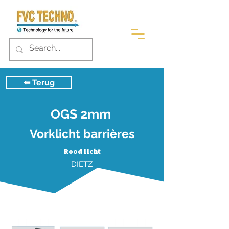
⬅︎ Terug
OGS 2mm
Vorklicht barrières
Rood licht
DIETZ