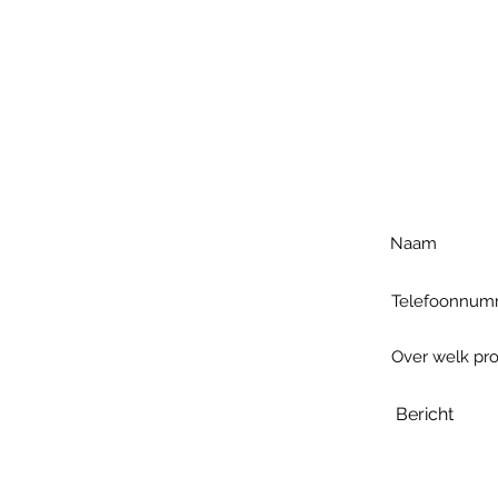
Voo
h