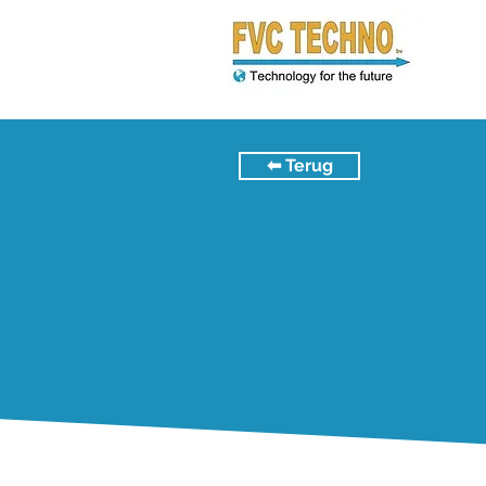
⬅︎ Terug