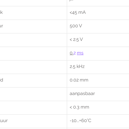
ik
<45 mA
ur
500 V
< 2.5 V
0.
2 
ms
2.5 kHz
id
0.02 mm
aanpasbaar
< 0.3 mm
tuur
-10...+60°C