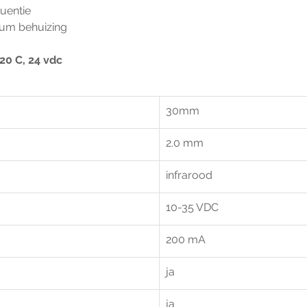
uentie
um behuizing
20 C, 24 vdc
30mm	
2.0 mm
infrarood
10-35 VDC
200 mA
ja	
ja