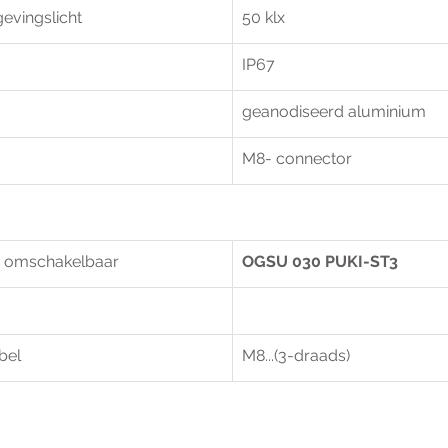
evingslicht
50 klx
IP67	
geanodiseerd aluminium
M8- connector
r omschakelbaar
OGSU 030 PUKI-ST3
bel
M8...(3-draads)