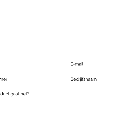
r extra informatie gelieve uw v
ieronder te formuleren of bel o