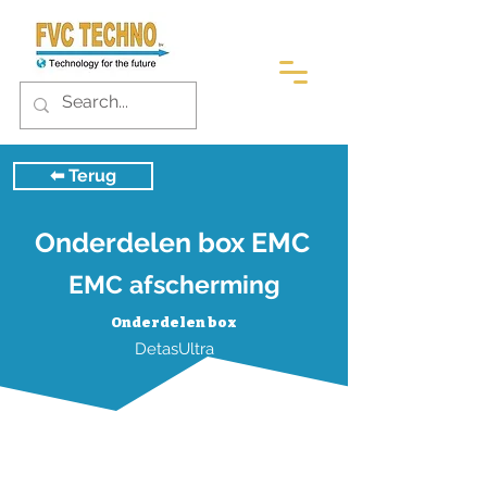
⬅︎ Terug
Onderdelen box EMC
EMC afscherming
Onderdelen box
DetasUltra