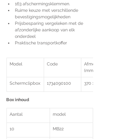
163 afschermingsklemmen. 
Ruime keuze met verschillende 
bevestigingsmogelijkheden 
Prijsbesparing vergeleken met de 
afzonderlijke aankoop van elk 
onderdeel
Praktische transportkoffer
Model
Code
Afmetingen 
(mm)
Schermclipbox
1734090100
370 x 300 x 90
Box inhoud
Aantal
model
10
MB22