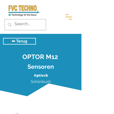
⬅︎ Terug
OPTOR M12
Sensoren
Optisch
Schönbuch