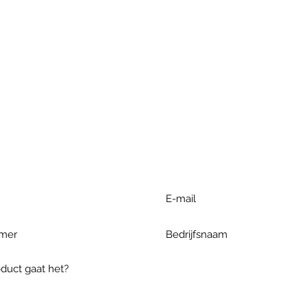
r extra informatie gelieve uw v
ieronder te formuleren of bel o