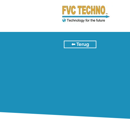
⬅︎ Terug