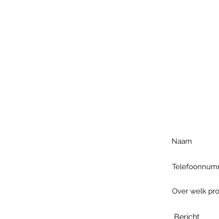
Voo
h