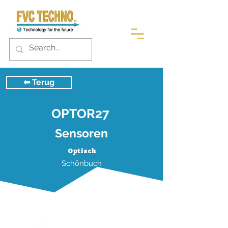
⬅︎ Terug
OPTOR27
Sensoren
Optisch
Schönbuch