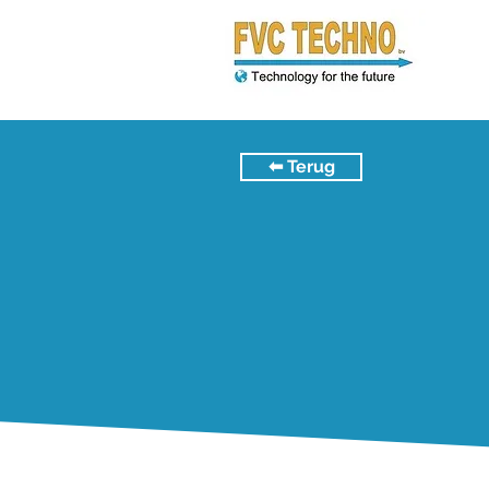
⬅︎ Terug