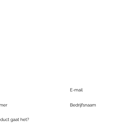
r extra informatie gelieve uw v
ieronder te formuleren of bel o