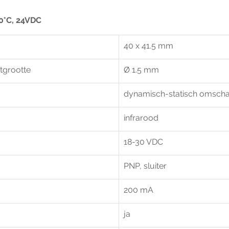
0°C, 24VDC
40 x 41.5 mm
tgrootte
Ø 1.5 mm
dynamisch-statisch omscha
infrarood	
18-30 VDC
PNP, sluiter
200 mA	
ja