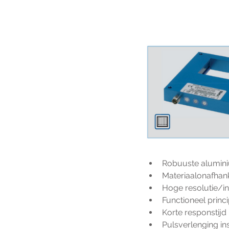
Robuuste alumin
Materiaalonafhan
Hoge resolutie/in
Functioneel princ
Korte responstijd
Pulsverlenging in