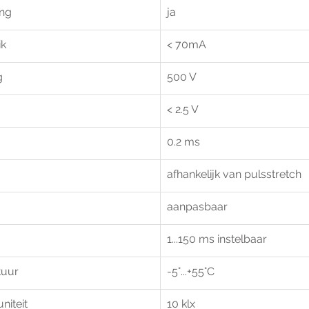
ing
ja
ik
< 70mA	
g
500 V
< 2.5 V
0.2 ms
afhankelijk van pulsstretch
aanpasbaar
1...150 ms instelbaar
tuur
-5°...+55°C
iteit
10 klx