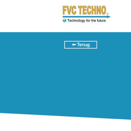
⬅︎ Terug