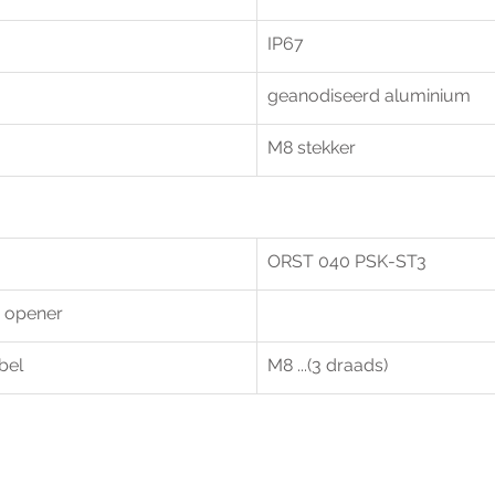
IP67
geanodiseerd aluminium
M8 stekker
ORST 040 PSK-ST3
, opener
bel
M8 ...(3 draads)