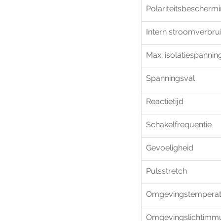
Polariteitsbescherm
Intern stroomverbru
Max. isolatiespannin
Spanningsval
Reactietijd
Schakelfrequentie
Gevoeligheid
Pulsstretch
Omgevingstempera
Omgevingslichtimmun