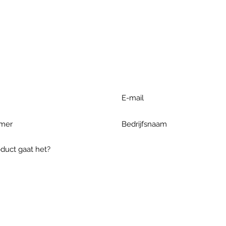
r extra informatie gelieve uw v
ieronder te formuleren of bel o