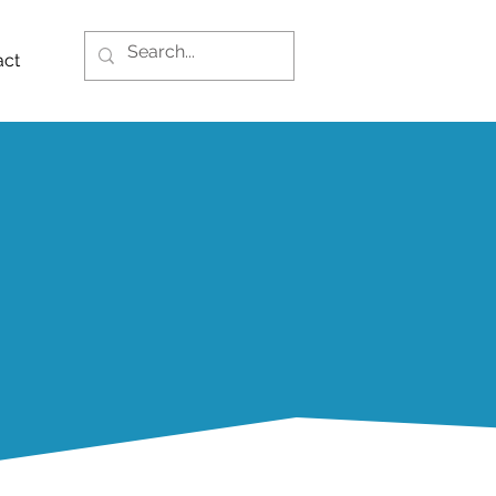
act
3