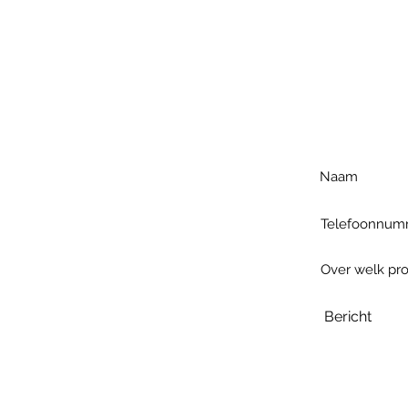
Voo
h