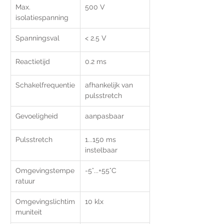
Max. 
500 V
isolatiespanning
Spanningsval
< 2.5 V
Reactietijd
0.2 ms
Schakelfrequentie
afhankelijk van 
pulsstretch
Gevoeligheid
aanpasbaar
Pulsstretch
1...150 ms 
instelbaar
Omgevingstempe
-5°...+55°C
ratuur
Omgevingslichtim
10 klx
muniteit