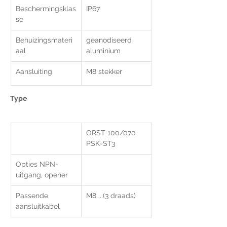
Beschermingsklas
IP67
se
Behuizingsmateri
geanodiseerd 
aal
aluminium
Aansluiting
M8 stekker
Type 
ORST 100/070 
PSK-ST3
Opties NPN-
uitgang, opener
Passende 
M8 ...(3 draads)
aansluitkabel