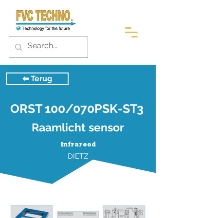
⬅︎ Terug
ORST 100/070PSK-ST3
Raamlicht sensor
Infrarood
DIETZ