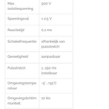
Max. 
500 V
isolatiespanning
Spanningsval
< 2.5 V
Reactietijd
0.2 ms
Schakelfrequentie
afhankelijk van 
pulsstretch
Gevoeligheid
aanpasbaar
Pulsstretch
1...150 ms 
instelbaar
Omgevingstempe
-5°...+55°C
ratuur
Omgevingslichtim
10 klx
muniteit