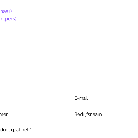
haar)
ntpers)
r extra informatie gelieve uw v
ieronder te formuleren of bel o