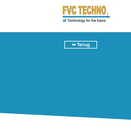
⬅︎ Terug