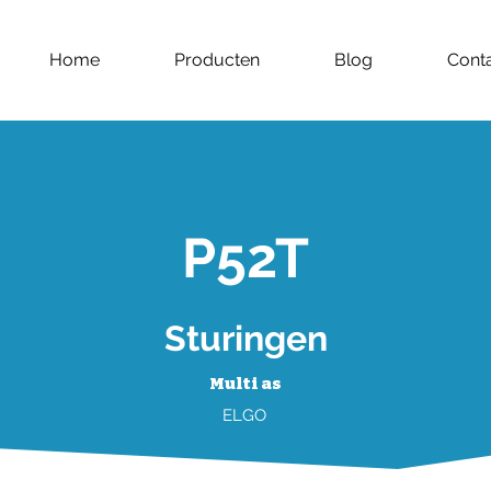
Home
Producten
Blog
Cont
P52T
Sturingen
Multi as
ELGO