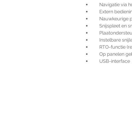
     Navigatie v
     Extern bed
     Nauwkeurig
     Snijspleet e
     Plaatonderst
     Instelbare s
     RTO-functie 
     Op panelen
     USB-interface