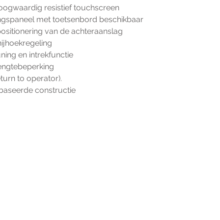
ia hoogwaardig resistief touchscreen
ieningspaneel met toetsenbord beschikbaar
e positionering van de achteraanslag
n snijhoekregeling
euning en intrekfunctie
nijlengtebeperking
(return to operator).
 gebaseerde constructie