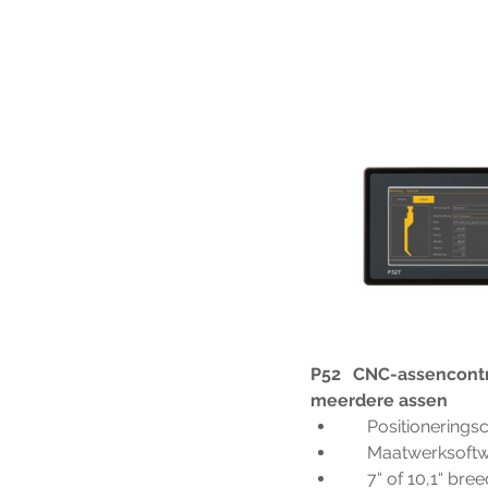
P52 CNC-assencontr
meerdere assen
     Positioneri
     Maatwerkso
     7“ of 10,1“ 