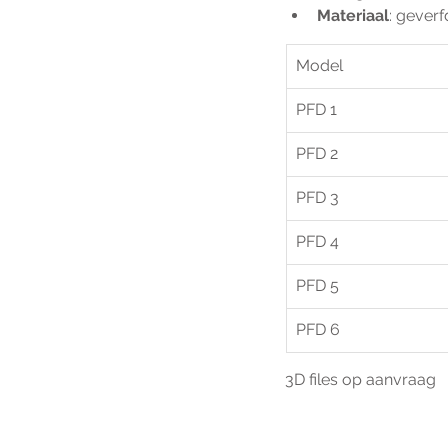
Materiaal
: geverf
Model
PFD 1
PFD 2
PFD 3
PFD 4
PFD 5
PFD 6
3D files op aanvraag