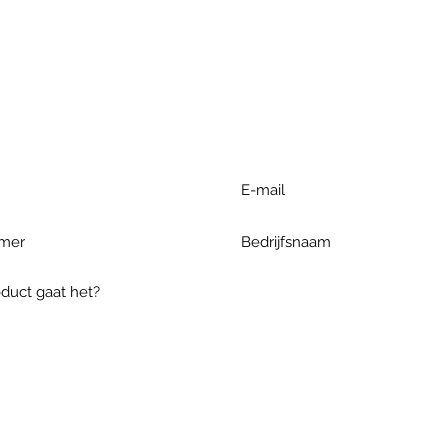
r extra informatie gelieve uw v
ieronder te formuleren of bel o