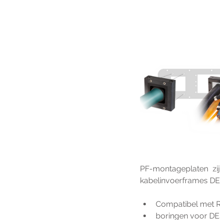
PF-montageplaten zij
kabelinvoerframes D
Compatibel met R
boringen voor D