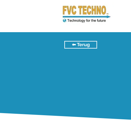
⬅︎ Terug