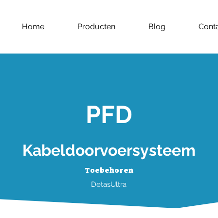
Home
Producten
Blog
Cont
PFD
Kabeldoorvoersysteem
Toebehoren
DetasUltra