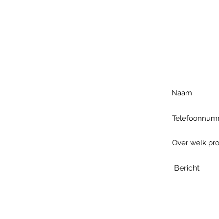
Voo
h