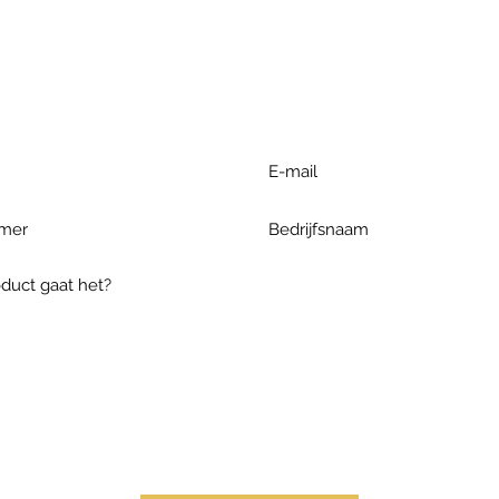
r extra informatie gelieve uw v
ieronder te formuleren of bel o