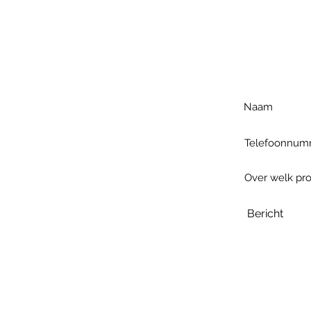
Voo
h