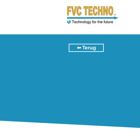
⬅︎ Terug