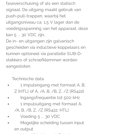
faseverschuiving of als een statisch 
signaal. De uitgang maakt gebruik van 
push-pull-trappen, waarbij het 
uitgangsniveau ca. 1,5 V lager dan de 
voedingsspanning van het apparaat, deze 
kan 5 ... 30 VDC zijn.
De in- en uitgangen zijn galvanisch 
gescheiden via inductieve koppelaars en 
kunnen optioneel via parallelle SUB-D-
stekkers of schroefklemmen worden 
aangesloten.
     Technische data
     1 impulsingang met formaat A, B, 
Z [HTL] of A, /A, B, /B, Z, /Z [RS422]
     Ingangsfrequentie tot 500 kHz
     1 impulsuitgang met formaat A, 
/A, B, /B, Z, /Z [RS422, HTL]
     Voeding 5 ... 30 VDC
     Mogelijke scheiding tussen input 
en output