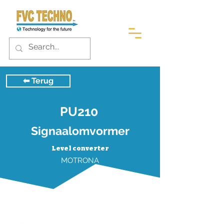
⬅︎ Terug
PU210
Signaalomvormer
Level converter
MOTRONA