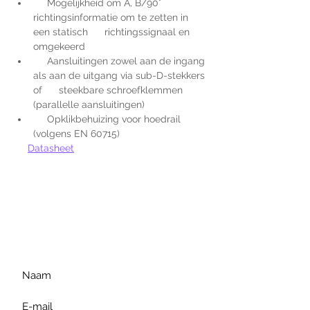
     Mogelijkheid om A, B/90° 
richtingsinformatie om te zetten in 
een statisch      richtingssignaal en 
omgekeerd
     Aansluitingen zowel aan de ingang 
als aan de uitgang via sub-D-stekkers 
of      steekbare schroefklemmen 
(parallelle aansluitingen)
     Opklikbehuizing voor hoedrail 
(volgens EN 60715)
Datasheet
Voor extra informatie
gelieve uw vraag hieronder
te formuleren of bel ons