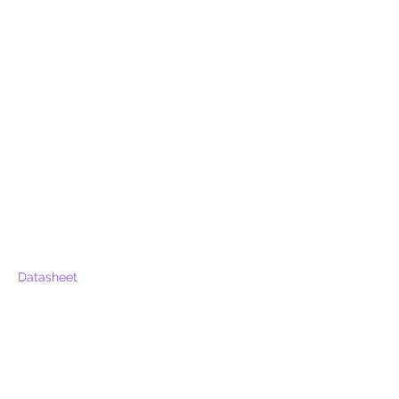
Datasheet
Voor extra informatie
gelieve uw vraag hieronder