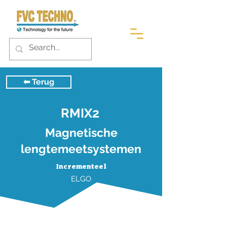
⬅︎ Terug
RMIX2
Magnetische
lengtemeetsystemen
Incrementeel
ELGO