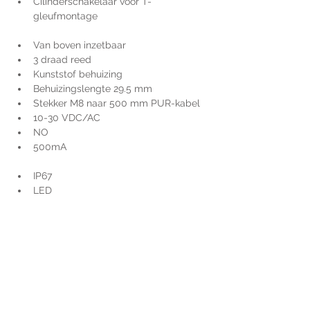
Cilinderschakelaar voor T-
gleufmontage 
Van boven inzetbaar
3 draad reed
Kunststof behuizing 
Behuizingslengte 29.5 mm
Stekker M8 naar 500 mm PUR-kabel
10-30 VDC/AC
NO
500mA
IP67
LED
Voor extra informatie
gelieve uw vraag hieronder
te formuleren of bel ons