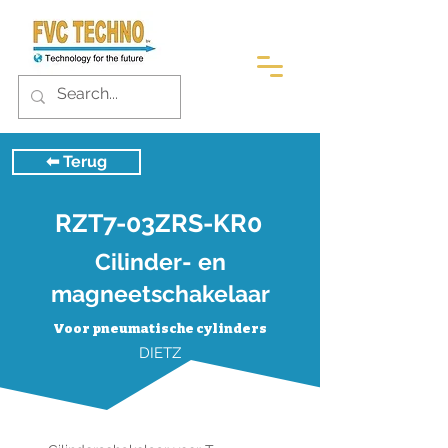
⬅︎ Terug
RZT7-03ZRS-KR0
Cilinder- en
magneetschakelaar
Voor pneumatische cylinders
DIETZ