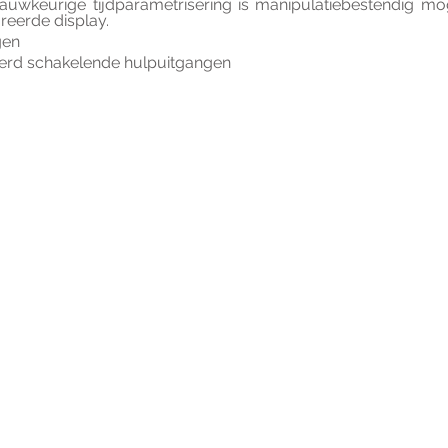
uwkeurige tijdparametrisering is manipulatiebestendig moge
reerde display.
gen
erd schakelende hulpuitgangen