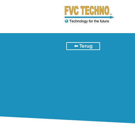
⬅︎ Terug