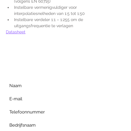
(volgens EN 60715) 
Instelbare vermenigvuldiger voor 
interpolatiesnelheden van 1:5 tot 1:50
Instelbare verdeler 1:1 – 1:255 om de 
uitgangsfrequentie te verlagen
Datasheet
Voor extra informatie
gelieve uw vraag hieronder
te formuleren of bel ons