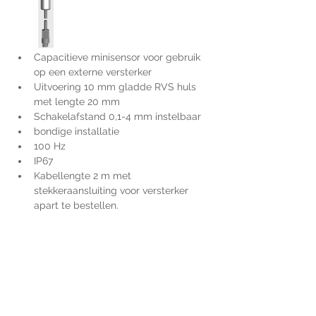
Capacitieve minisensor voor gebruik 
op een externe versterker
Uitvoering 10 mm gladde RVS huls 
met lengte 20 mm
Schakelafstand 0,1-4 mm instelbaar
bondige installatie
100 Hz
IP67
Kabellengte 2 m met 
stekkeraansluiting voor versterker 
apart te bestellen.
Voor extra informatie
gelieve uw vraag hieronder
te formuleren of bel ons